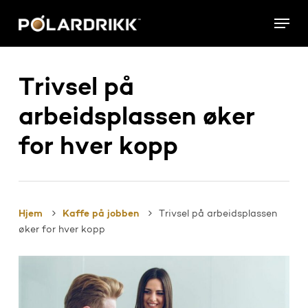
Skip
Menu
to
main
content
Trivsel på
arbeidsplassen øker
for hver kopp
Hjem
Kaffe på jobben
Trivsel på arbeidsplassen
øker for hver kopp