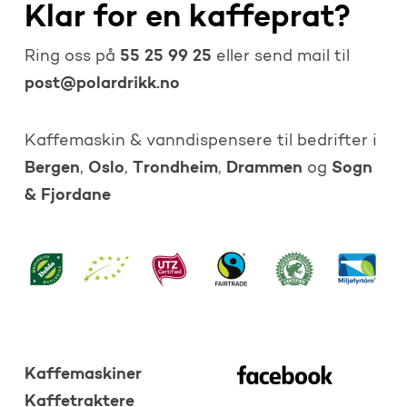
Klar for en kaffeprat?
55 25 99 25
Ring oss på
eller send mail til
post@polardrikk.no
Kaffemaskin & vanndispensere til bedrifter i
Bergen
Oslo
Trondheim
Drammen
Sogn
,
,
,
og
& Fjordane
Kaffemaskiner
Kaffetraktere