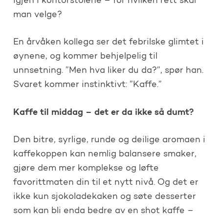
igjen i kontorstolene – for hvilken rett skal
man velge?
En årvåken kollega ser det febrilske glimtet i
øynene, og kommer behjelpelig til
unnsetning. ”Men hva liker du da?”, spør han.
Svaret kommer instinktivt: ”Kaffe.”
Kaffe til middag – det er da ikke så dumt?
Den bitre, syrlige, runde og deilige aromaen i
kaffekoppen kan nemlig balansere smaker,
gjøre dem mer komplekse og løfte
favorittmaten din til et nytt nivå. Og det er
ikke kun sjokoladekaken og søte desserter
som kan bli enda bedre av en shot kaffe –