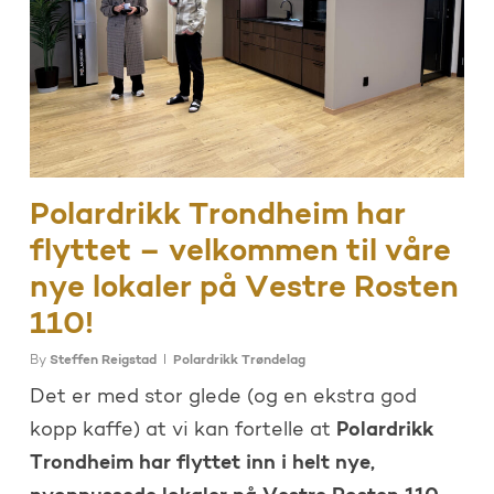
Polardrikk Trondheim har
flyttet – velkommen til våre
nye lokaler på Vestre Rosten
110!
By
Steffen Reigstad
Polardrikk Trøndelag
Det er med stor glede (og en ekstra god
Polardrikk
kopp kaffe) at vi kan fortelle at
Trondheim har flyttet inn i helt nye,