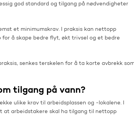
messig god standard og tilgang på nødvendigheter
remst et minimumskrav. I praksis kan nettopp
for å skape bedre flyt, økt trivsel og et bedre
 praksis, senkes terskelen for å ta korte avbrekk so
 om tilgang på vann?
ekke ulike krav til arbeidsplassen og -lokalene. I
et at arbeidstakere skal ha tilgang til nettopp