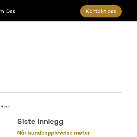
m Oss
K
o
n
t
a
k
t
o
s
s
idere
Siste innlegg
Når kundeopplevelse møter