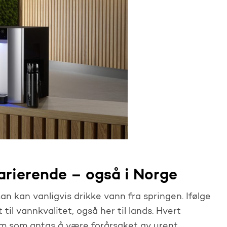
rierende – også i Norge
an kan vanligvis drikke vann fra springen. Ifølge
 til vannkvalitet, også her til lands. Hvert
m som antas å være forårsaket av urent