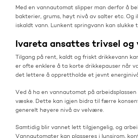
Med en vannautomat slipper man derfor å bek
bakterier, grums, høyt nivå av salter etc. Og 
iskaldt vann. Lunkent springvann kan slukke t
Ivareta ansattes trivsel o
Tilgang på rent, kaldt og friskt drikkevann kan
er ofte enklere å ta korte drikkepauser når va
det lettere å opprettholde et jevnt energini
Ved å ha en vannautomat på arbeidsplassen k
væske. Dette kan igjen bidra til færre konse
generelt høyere nivå av velvære.
Samtidig blir vannet lett tilgjengelig, og arb
Vannautomater kan plasseres i lunsjrom, kont