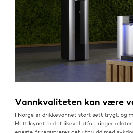
Vannkvaliteten kan være va
I Norge er drikkevannet stort sett trygt, og m
Mattilsynet er det likevel utfordringer relatert
eneste år registreres det utbrudd med sykdo