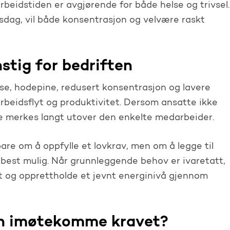
arbeidstiden er avgjørende for både helse og trivsel.
idsdag, vil både konsentrasjon og velvære raskt
nstig for bedriften
lse, hodepine, redusert konsentrasjon og lavere
rbeidsflyt og produktivitet. Dersom ansatte ikke
e merkes langt utover den enkelte medarbeider.
are om å oppfylle et lovkrav, men om å legge til
 best mulig. Når grunnleggende behov er ivaretatt,
t og opprettholde et jevnt energinivå gjennom
en imøtekomme kravet?