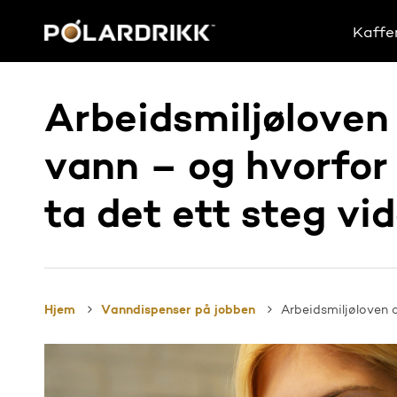
Skip
to
Kaffe
main
content
Arbeidsmiljøloven
vann – og hvorfor 
ta det ett steg vi
Hjem
Vanndispenser på jobben
Arbeidsmiljøloven o