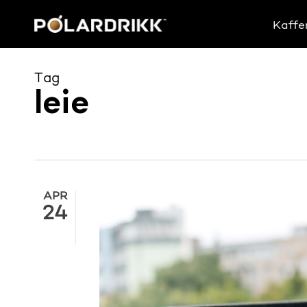
Skip
to
Kaffe
main
content
Tag
leie
APR
24