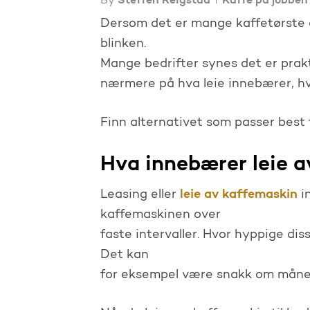
By
Steffen Reigstad
Kaffe på jobben
Dersom det er mange kaffetørste an
blinken.
Mange bedrifter synes det er prakt
nærmere på hva leie innebærer, hvi
Finn alternativet som passer best f
Hva innebærer leie 
leie av kaffemaskin
Leasing eller
in
kaffemaskinen over
faste intervaller. Hvor hyppige diss
Det kan
for eksempel være snakk om månedl