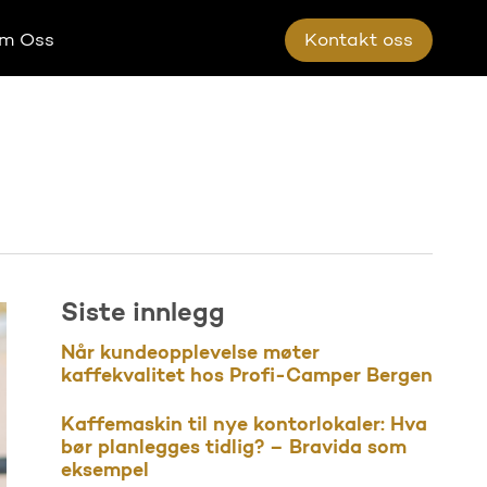
m Oss
K
o
n
t
a
k
t
o
s
s
Siste innlegg
Når kundeopplevelse møter
kaffekvalitet hos Profi-Camper Bergen
Kaffemaskin til nye kontorlokaler: Hva
bør planlegges tidlig? – Bravida som
eksempel