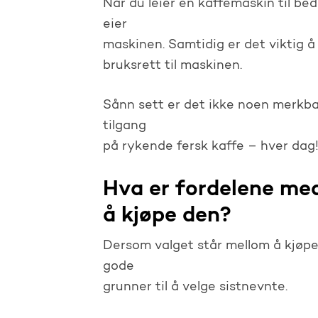
Når du leier en kaffemaskin til be
eier
maskinen. Samtidig er det viktig å 
bruksrett til maskinen.
Sånn sett er det ikke noen merkbar
tilgang
på rykende fersk kaffe – hver dag
Hva er fordelene me
å kjøpe den?
Dersom valget står mellom å kjøpe e
gode
grunner til å velge sistnevnte.