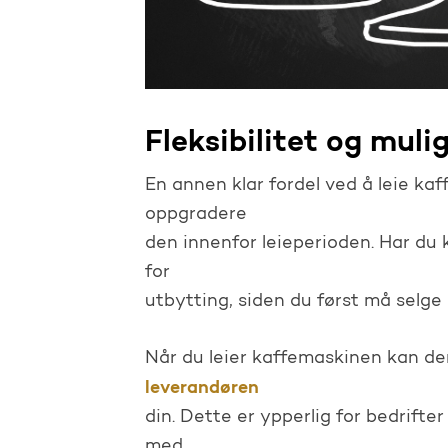
Fleksibilitet og mul
En annen klar fordel ved å leie ka
oppgradere
den innenfor leieperioden. Har du k
for
utbytting, siden du først må selg
Når du leier kaffemaskinen kan d
leverandøren
din. Dette er ypperlig for bedrifte
med