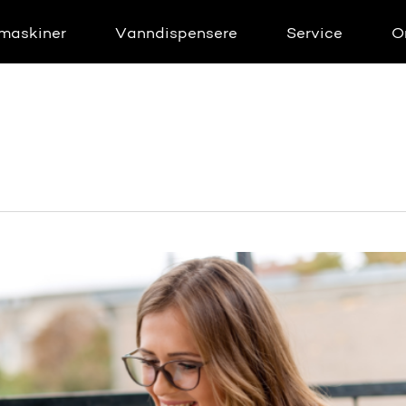
maskiner
Vanndispensere
Service
O