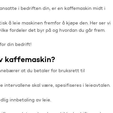
satte i bedriften din, er en kaffemaskin midt i
isk å leie maskinen fremfor å kjøpe den. Her ser vi
lke fordeler det byr på og hvordan du går frem.
or din bedrift!
av kaffemaskin?
nebærer at du betaler for bruksrett til
e intervallene skal være, spesifiseres i leieavtalen.
ig innbetaling av leie.