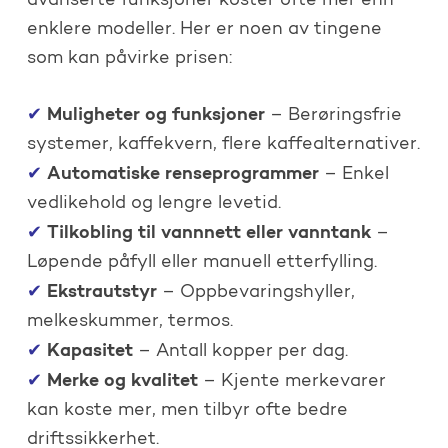
avanserte funksjoner koster ofte mer enn
enklere modeller. Her er noen av tingene
som kan påvirke prisen:
Muligheter og funksjoner
✔
– Berøringsfrie
systemer, kaffekvern, flere kaffealternativer.
Automatiske renseprogrammer
✔
– Enkel
vedlikehold og lengre levetid.
Tilkobling til vannnett eller vanntank
✔
–
Løpende påfyll eller manuell etterfylling.
Ekstrautstyr
✔
– Oppbevaringshyller,
melkeskummer, termos.
Kapasitet
✔
– Antall kopper per dag.
Merke og kvalitet
✔
– Kjente merkevarer
kan koste mer, men tilbyr ofte bedre
driftssikkerhet.