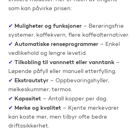
enklere modeller. Her er noen av tingene
som kan påvirke prisen:
Muligheter og funksjoner
✔
– Berøringsfrie
systemer, kaffekvern, flere kaffealternativer.
Automatiske renseprogrammer
✔
– Enkel
vedlikehold og lengre levetid.
Tilkobling til vannnett eller vanntank
✔
–
Løpende påfyll eller manuell etterfylling.
Ekstrautstyr
✔
– Oppbevaringshyller,
melkeskummer, termos.
Kapasitet
✔
– Antall kopper per dag.
Merke og kvalitet
✔
– Kjente merkevarer
kan koste mer, men tilbyr ofte bedre
driftssikkerhet.