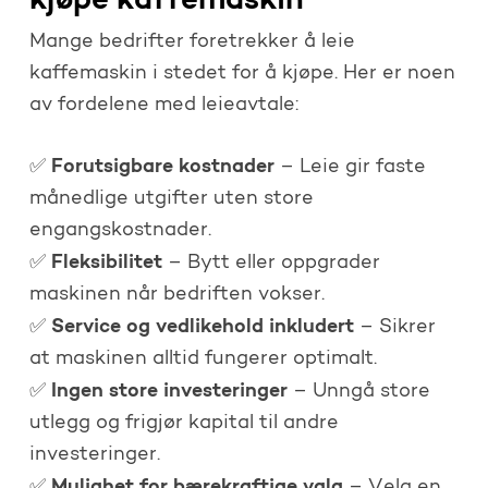
kjøpe kaffemaskin
Mange bedrifter foretrekker å leie
kaffemaskin i stedet for å kjøpe. Her er noen
av fordelene med leieavtale:
Forutsigbare kostnader
✅
– Leie gir faste
månedlige utgifter uten store
engangskostnader.
Fleksibilitet
✅
– Bytt eller oppgrader
maskinen når bedriften vokser.
Service og vedlikehold inkludert
✅
– Sikrer
at maskinen alltid fungerer optimalt.
Ingen store investeringer
✅
– Unngå store
utlegg og frigjør kapital til andre
investeringer.
Mulighet for bærekraftige valg