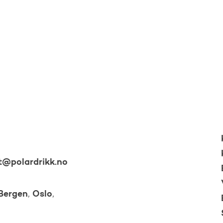
t@polardrikk.no
Bergen
Oslo
,
,