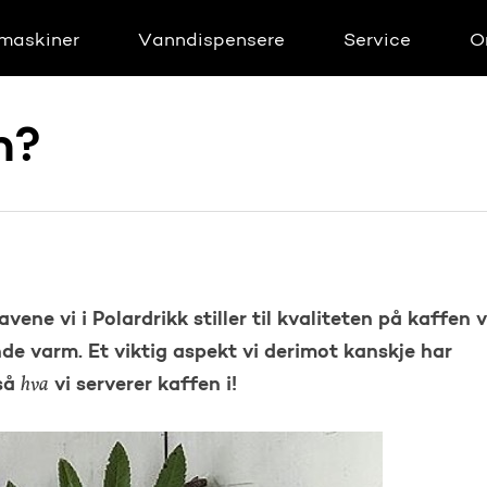
maskiner
Vanndispensere
Service
O
n?
ene vi i Polardrikk stiller til kvaliteten på kaffen v
nde varm. Et viktig aspekt vi derimot kanskje har
hva
tså
vi serverer kaffen i!