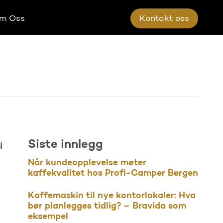
m Oss
K
o
n
t
a
k
t
o
s
s
Siste innlegg
i
Når kundeopplevelse møter
kaffekvalitet hos Profi-Camper Bergen
Kaffemaskin til nye kontorlokaler: Hva
bør planlegges tidlig? – Bravida som
eksempel