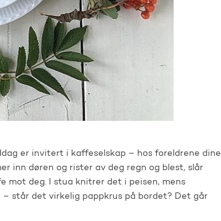
dag er invitert i kaffeselskap – hos foreldrene dine
r inn døren og rister av deg regn og blest, slår
fe mot deg. I stua knitrer det i peisen, mens
t – står det virkelig pappkrus på bordet? Det går