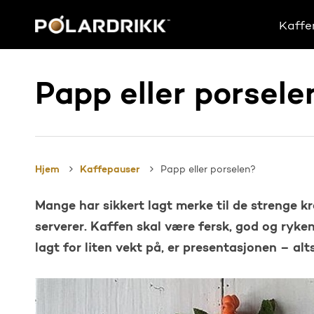
Skip
to
Kaffe
main
content
Papp eller porsele
Hjem
Kaffepauser
Papp eller porselen?
Mange har sikkert lagt merke til de strenge krav
serverer. Kaffen skal være fersk, god og ryke
lagt for liten vekt på, er presentasjonen – al