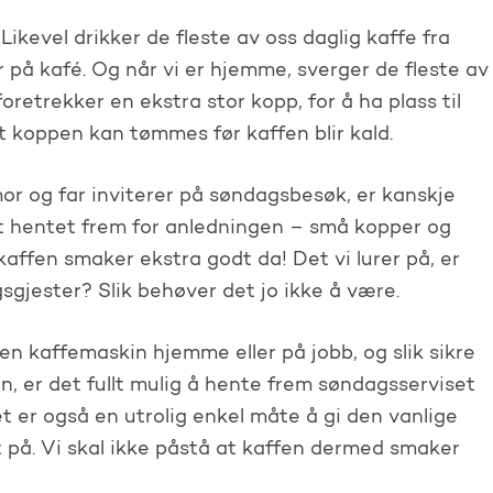
Likevel drikker de fleste av oss daglig kaffe fra
r på kafé. Og når vi er hjemme, sverger de fleste av
etrekker en ekstra stor kopp, for å ha plass til
 at koppen kan tømmes før kaffen blir kald.
mor og far inviterer på søndagsbesøk, er kanskje
et hentet frem for anledningen – små kopper og
 kaffen smaker ekstra godt da! Det vi lurer på, er
sgjester? Slik behøver det jo ikke å være.
n kaffemaskin hjemme eller på jobb, og slik sikre
n, er det fullt mulig å hente frem søndagsserviset
t er også en utrolig enkel måte å gi den vanlige
ft på. Vi skal ikke påstå at kaffen dermed smaker