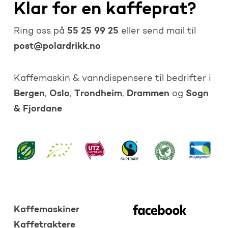
Klar for en kaffeprat?
55 25 99 25
Ring oss på
eller send mail til
post@polardrikk.no
Kaffemaskin & vanndispensere til bedrifter i
Bergen
Oslo
Trondheim
Drammen
Sogn
,
,
,
og
& Fjordane
Kaffemaskiner
Kaffetraktere