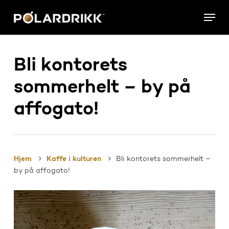
Skip
Menu
to
main
content
Bli kontorets
sommerhelt – by på
affogato!
Hjem
Kaffe i kulturen
Bli kontorets sommerhelt –
by på affogato!