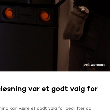
øsning var et godt valg for
ing kan være et godt valg for bedrifter og