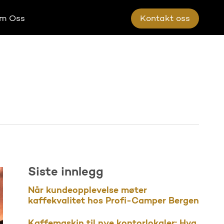
m Oss
K
o
n
t
a
k
t
o
s
s
Siste innlegg
Når kundeopplevelse møter
kaffekvalitet hos Profi-Camper Bergen
Kaffemaskin til nye kontorlokaler: Hva