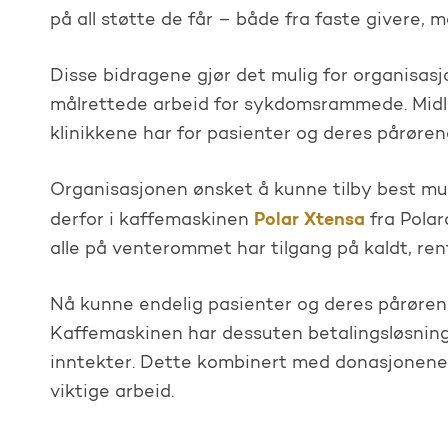
på all støtte de får – både fra faste givere,
Disse bidragene gjør det mulig for organisasj
målrettede arbeid for sykdomsrammede. Midlen
klinikkene har for pasienter og deres pårøren
Organisasjonen ønsket å kunne tilby best mul
Polar Xtensa
derfor i kaffemaskinen
fra Polar
alle på venterommet har tilgang på kaldt, ren
Nå kunne endelig pasienter og deres pårørend
Kaffemaskinen har dessuten betalingsløsning
inntekter. Dette kombinert med donasjonene d
viktige arbeid.