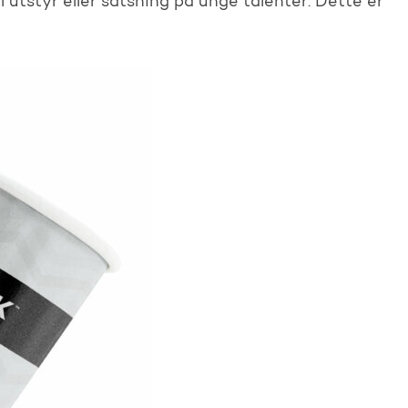
l utstyr eller satsning på unge talenter. Dette er