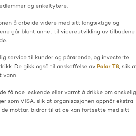
 medlemmer og enkeltytere.
onen å arbeide videre med sitt langsiktige og
e går blant annet til videreutvikling av tilbudene
de.
ig service til kunder og pårørende, og investerte
Polar T8
drikk. De gikk også til anskaffelse av
, slik a
t vann.
e få noe leskende eller varmt å drikke om ønskelig
er som VISA, slik at organisasjonen oppnår ekstra
e mottar, bidrar til at de kan fortsette med sitt