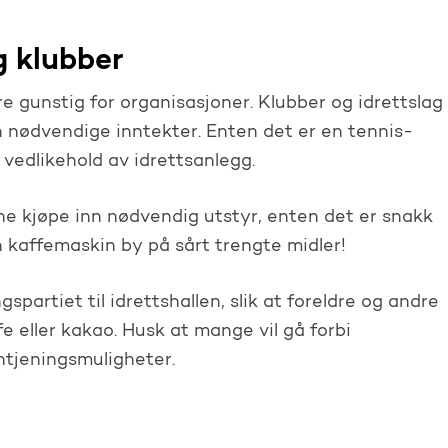
g klubber
e gunstig for organisasjoner. Klubber og idrettslag
n nødvendige inntekter. Enten det er en tennis-
og vedlikehold av idrettsanlegg.
e kjøpe inn nødvendig utstyr, enten det er snakk
en kaffemaskin by på sårt trengte midler!
partiet til idrettshallen, slik at foreldre og andre
 eller kakao. Husk at mange vil gå forbi
ntjeningsmuligheter.