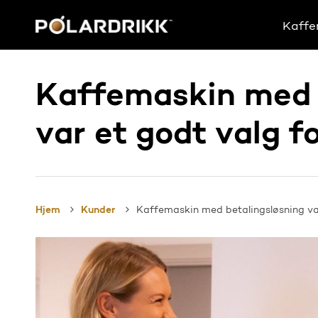
Skip
to
Kaffe
main
content
Kaffemaskin med 
var et godt valg f
Hjem
Kunder
Kaffemaskin med betalingsløsning var