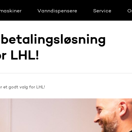
maskiner
Vanndispensere
Service
O
betalingsløsning
or LHL!
 et godt valg for LHL!