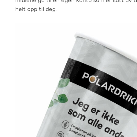
midlene gå til en egen konto som er satt av ti
helt opp til deg.