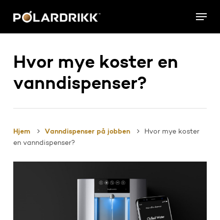
Skip
Menu
to
main
content
Hvor mye koster en
vanndispenser?
Hjem
Vanndispenser på jobben
Hvor mye koster
en vanndispenser?