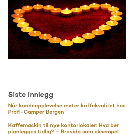
Siste innlegg
Når kundeopplevelse møter kaffekvalitet hos
Profi-Camper Bergen
Kaffemaskin til nye kontorlokaler: Hva bør
planlegges tidlig? – Bravida som eksempel