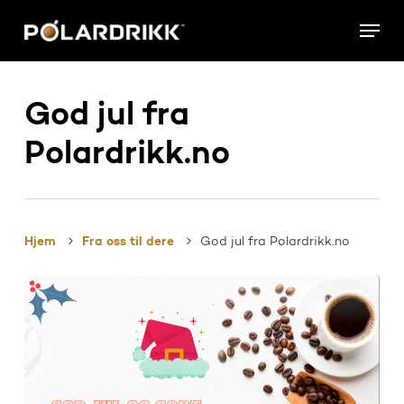
Skip
Menu
to
main
content
God jul fra
Polardrikk.no
Hjem
Fra oss til dere
God jul fra Polardrikk.no