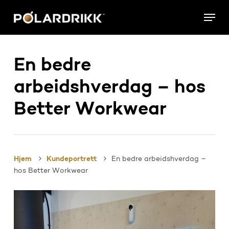
Skip
Menu
to
main
content
En bedre
arbeidshverdag – hos
Better Workwear
Hjem
Kundeportrett
En bedre arbeidshverdag –
hos Better Workwear