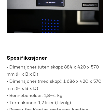
Spesifikasjoner
• Dimensjoner (uten skap): 884 x 420 x 570
mm (H x B x D)
• Dimensjoner (med skap): 1 686 x 420 x 570
mm (H x B x D)
• Bønnebeholder: 1,8–4 kg
• Termokanne: 1,2 liter (tilvalg)