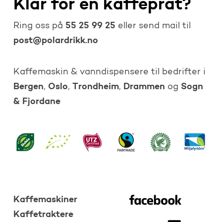
Klar for en kaffeprat?
55 25 99 25
Ring oss på
eller send mail til
post@polardrikk.no
Kaffemaskin & vanndispensere til bedrifter i
Bergen
Oslo
Trondheim
Drammen
Sogn
,
,
,
og
& Fjordane
Kaffemaskiner
Kaffetraktere