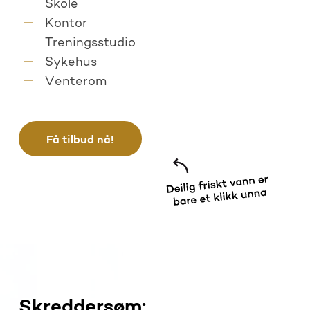
Skole
Kontor
Treningsstudio
Sykehus
Venterom
Få tilbud nå!
Skreddersøm: