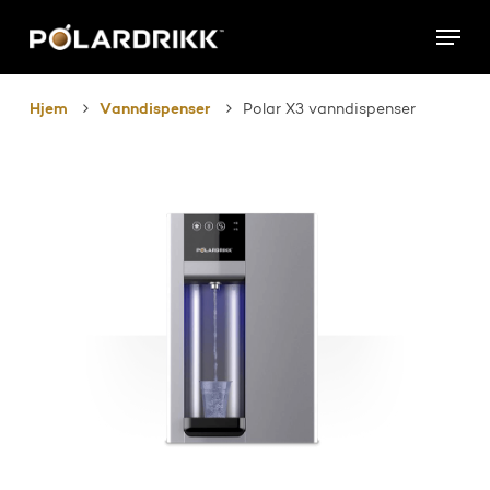
Skip
Menu
to
main
content
Hjem
Vanndispenser
Polar X3 vanndispenser