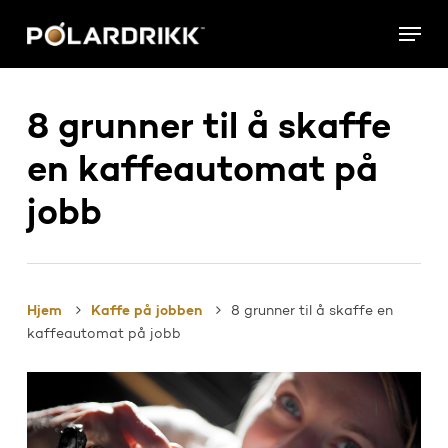
Skip
Menu
to
main
content
8 grunner til å skaffe
en kaffeautomat på
jobb
Hjem
Kaffe på jobben
8 grunner til å skaffe en
kaffeautomat på jobb