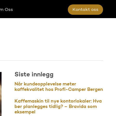
m Oss
K
o
n
t
a
k
t
o
s
s
Siste innlegg
Når kundeopplevelse møter
kaffekvalitet hos Profi-Camper Bergen
Kaffemaskin til nye kontorlokaler: Hva
bør planlegges tidlig? – Bravida som
eksempel