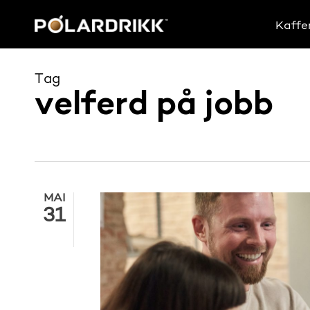
Skip
to
Kaffe
main
content
Tag
velferd på jobb
MAI
31