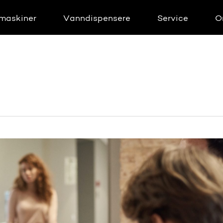
maskiner
Vanndispensere
Service
O