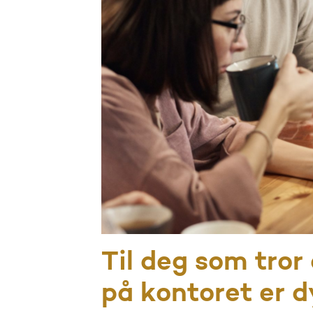
Til deg som tror
på kontoret er d