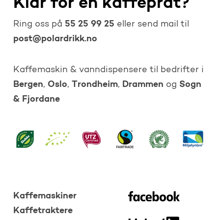
Klar for en kaffeprat?
55 25 99 25
Ring oss på
eller send mail til
post@polardrikk.no
Kaffemaskin & vanndispensere til bedrifter i
Bergen
Oslo
Trondheim
Drammen
Sogn
,
,
,
og
& Fjordane
Kaffemaskiner
Kaffetraktere