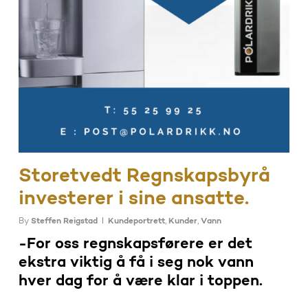
Storetvedt Regnskapsbyrå
investerer i sine ansatte.
By
Steffen Reigstad
Kundeportrett
,
Kunder
,
Vann
-For oss regnskapsførere er det
ekstra viktig å få i seg nok vann
hver dag for å være klar i toppen.