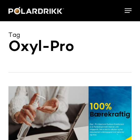
Skip
Menu
to
main
content
Tag
Oxyl-Pro