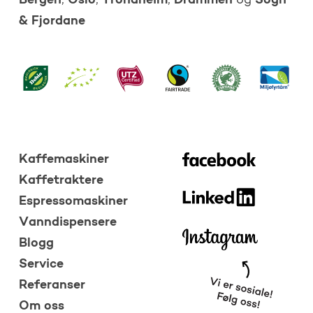
Bergen
Oslo
Trondheim
Drammen
Sogn
,
,
,
og
& Fjordane
Kaffemaskiner
Kaffetraktere
Espressomaskiner
Vanndispensere
Blogg
Service
Referanser
Om oss