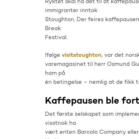
Ryktet skal ha det til at kaffepau
immigranter inntok
Stoughton. Der feires kaffepausen
Break
Festival.
visitstoughton
Ifølge
, var det nor
varemagasinet til herr Osmund Gun
ham på
én betingelse – nemlig at de fikk t
Kaffepausen ble fort
Det første selskapet som implemen
visstnok ha
vært enten Barcolo Company eller