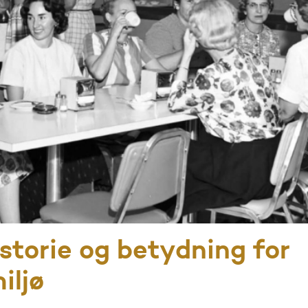
storie og betydning for
iljø