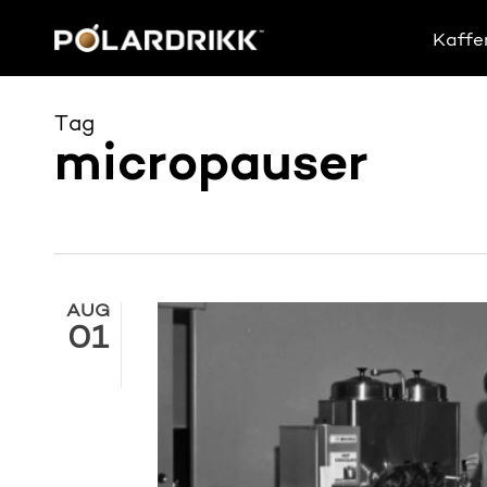
Skip
to
Kaffe
main
content
Tag
micropauser
AUG
01