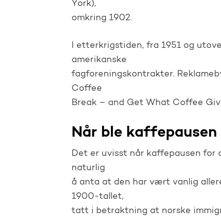
York),
omkring 1902.
I etterkrigstiden, fra 1951 og uto
amerikanske
fagforeningskontrakter. Reklameby
Coffee
Break – and Get What Coffee Gives
Når ble kaffepausen 
Det er uvisst når kaffepausen for al
naturlig
å anta at den har vært vanlig aller
1900-tallet,
tatt i betraktning at norske immigr