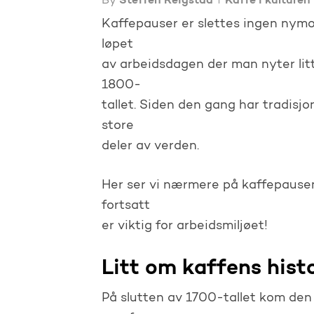
By
Steffen Reigstad
Kaffe i kulturen
Kaffepauser er slettes ingen nymo
løpet
av arbeidsdagen der man nyter litt 
1800-
tallet. Siden den gang har tradisjon
store
deler av verden.
Her ser vi nærmere på kaffepause
fortsatt
er viktig for arbeidsmiljøet!
Litt om kaffens hist
På slutten av 1700-tallet kom den i