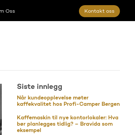
m Oss
K
o
n
t
a
k
t
o
s
s
Siste innlegg
Når kundeopplevelse møter
kaffekvalitet hos Profi-Camper Bergen
Kaffemaskin til nye kontorlokaler: Hva
bør planlegges tidlig? – Bravida som
eksempel