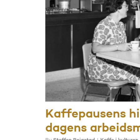
Kaffepausens hi
dagens arbeidsm