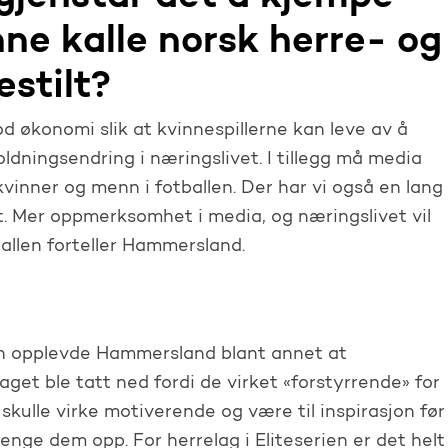
nne kalle norsk herre- og
estilt?
od økonomi slik at kvinnespillerne kan leve av å
holdningsendring i næringslivet. I tillegg må media
 kvinner og menn i fotballen. Der har vi også en lang
et. Mer oppmerksomhet i media, og næringslivet vil
llen forteller Hammersland.
en opplevde Hammersland blant annet at
get ble tatt ned fordi de virket «forstyrrende» for
 skulle virke motiverende og være til inspirasjon før
enge dem opp. For herrelag i Eliteserien er det helt