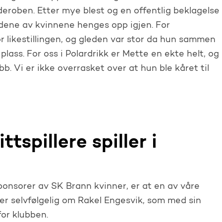
arderoben. Etter mye blest og en offentlig beklagelse
ildene av kvinnene henges opp igjen. For
 likestillingen, og gleden var stor da hun sammen
ass. For oss i Polardrikk er Mette en ekte helt, og
bb. Vi er ikke overrasket over at hun ble kåret til
tspillere spiller i
sponsorer av SK Brann kvinner, er at en av våre
akker selvfølgelig om Rakel Engesvik, som med sin
or klubben.