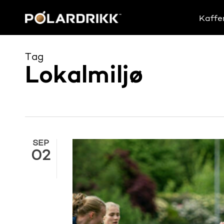
Skip
to
Kaffe
main
content
Tag
Lokalmiljø
SEP
02