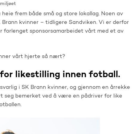
lmiljøet
 å heie frem både små og store lokallag. Noen av
SK Brann kvinner – tidligere Sandviken. Vi er derfor
ar forlenget sponsorsamarbeidet vårt med et av
nner vårt hjerte så nært?
or likestilling innen fotball.
arlig i SK Brann kvinner, og gjennom en årrekke
ort seg bemerket ved å være en pådriver for like
otballen.