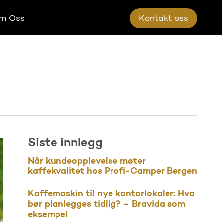
m Oss
K
o
n
t
a
k
t
o
s
s
Siste innlegg
Når kundeopplevelse møter
kaffekvalitet hos Profi-Camper Bergen
Kaffemaskin til nye kontorlokaler: Hva
bør planlegges tidlig? – Bravida som
eksempel