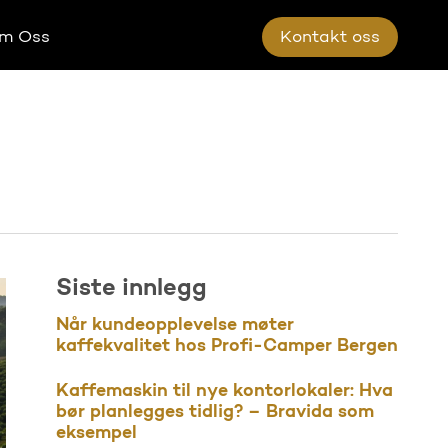
m Oss
K
o
n
t
a
k
t
o
s
s
Siste innlegg
Når kundeopplevelse møter
kaffekvalitet hos Profi-Camper Bergen
Kaffemaskin til nye kontorlokaler: Hva
bør planlegges tidlig? – Bravida som
eksempel