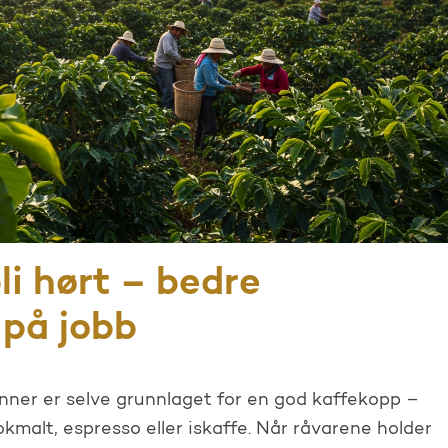
li hørt – bedre
 på jobb
ønner er selve grunnlaget for en god kaffekopp –
malt, espresso eller iskaffe. Når råvarene holder