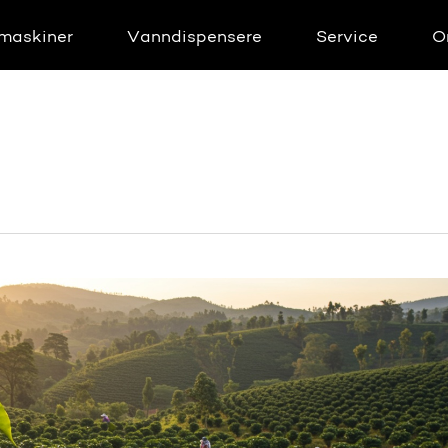
maskiner
Vanndispensere
Service
O