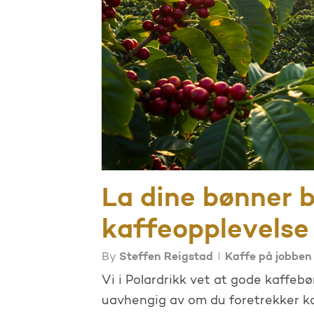
La dine bønner b
kaffeopplevelse
By
Steffen Reigstad
Kaffe på jobben
Vi i Polardrikk vet at gode kaffeb
uavhengig av om du foretrekker kok