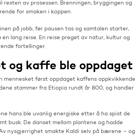
 til resten av prosessen. Brenningen, bryggingen og
rende for smaken i koppen.
nen på jobb, før pausen tas og samtalen starter,
en lang reise. En reise preget av natur, kultur og
ende fortellinger.
et og kaffe ble oppdaget
dan mennesket først oppdaget kaffens oppkvikkende
ndene stammer fra Etiopia rundt år 800, og handler
tene hans ble uvanlig energiske etter å ha spist de
mt busk. De danset mellom plantene og hadde
Av nysgjerrighet smakte Kaldi selv på bærene – og