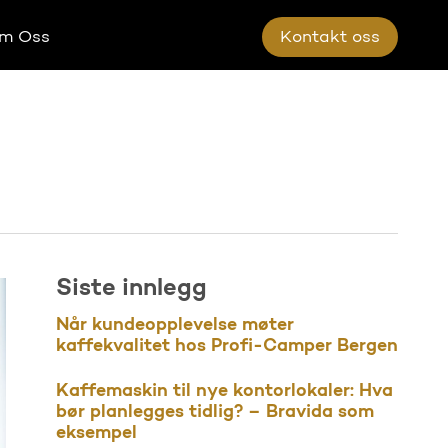
m Oss
K
o
n
t
a
k
t
o
s
s
Siste innlegg
Når kundeopplevelse møter
kaffekvalitet hos Profi-Camper Bergen
Kaffemaskin til nye kontorlokaler: Hva
bør planlegges tidlig? – Bravida som
eksempel