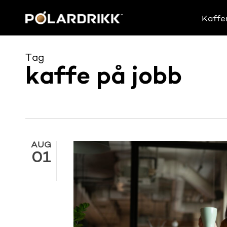
Skip
to
Kaffe
main
content
Tag
kaffe på jobb
AUG
01