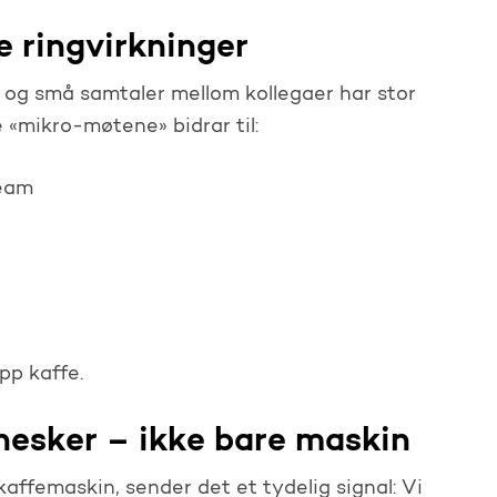
 ringvirkninger
r og små samtaler mellom kollegaer har stor
 «mikro-møtene» bidrar til:
team
pp kaffe.
nesker – ikke bare maskin
kaffemaskin, sender det et tydelig signal: Vi