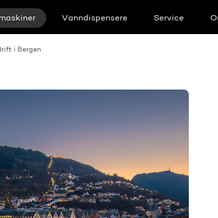
maskiner
Vanndispensere
Service
O
rift i Bergen