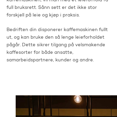
kaffemaskinen, vil man med et leieforhold få
full bruksrett. Sånn sett er det ikke stor
forskjell på leie og kjøp i praksis.
Bedriften din disponerer kaffemaskinen fullt
ut, og kan bruke den så lenge leieforholdet
pågår. Dette sikrer tilgang på velsmakende
kaffesorter for både ansatte,
samarbeidspartnere, kunder og andre.