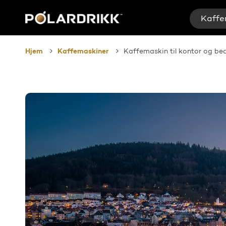
Skip
to
Kaffe
main
content
Hjem
Kaffemaskiner
Kaffemaskin til kontor og bed