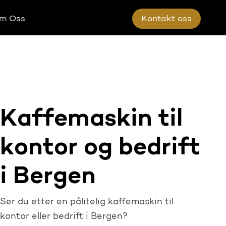
m Oss
K
o
n
t
a
k
t
o
s
s
Kaffemaskin til
kontor og bedrift
i Bergen
Ser du etter en pålitelig kaffemaskin til
kontor eller bedrift i Bergen?