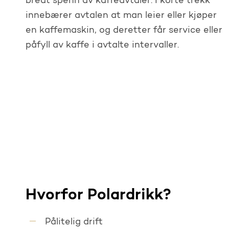
bredt spenn av kaffeavtaler. I korte trekk
innebærer avtalen at man leier eller kjøper
en kaffemaskin, og deretter får service eller
påfyll av kaffe i avtalte intervaller.
Hvorfor Polardrikk?
Pålitelig drift