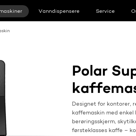
maskiner
Vanndispensere
Service
O
askin
Polar S
kaffema
Designet for kontorer, 
kaffemaskin med enkel b
berøringsskjerm, skytilk
førsteklasses kaffe – ko