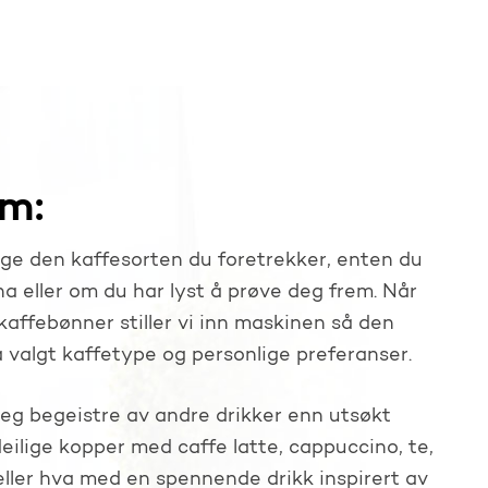
m:
lge den kaffesorten du foretrekker, enten du
ha eller om du har lyst å prøve deg frem. Når
kaffebønner stiller vi inn maskinen så den
a valgt kaffetype og personlige preferanser.
seg begeistre av andre drikker enn utsøkt
 deilige kopper med caffe latte, cappuccino, te,
ller hva med en spennende drikk inspirert av