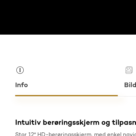
Info
Bil
Intuitiv berøringsskjerm og tilpas
Stor 12″ HD-berøringsskjerm, med enkel navige