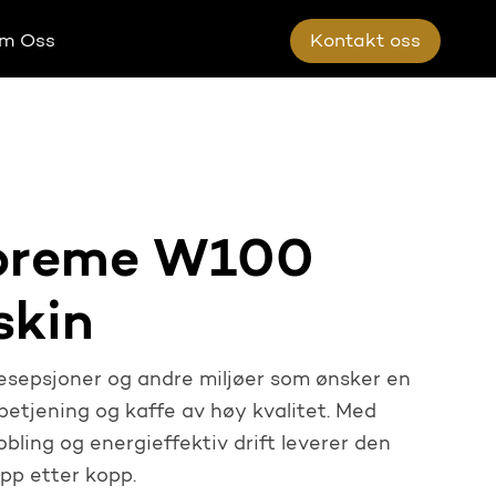
m Oss
K
o
n
t
a
k
t
o
s
s
upreme W100
skin
resepsjoner og andre miljøer som ønsker en
etjening og kaffe av høy kvalitet. Med
obling og energieffektiv drift leverer den
pp etter kopp.