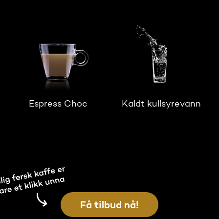
Espress Choc
Kaldt kullsyrevann
Få tilbud nå!