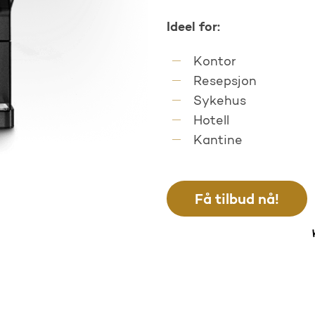
Ideel for:
Kontor
Resepsjon
Sykehus
Hotell
Kantine
Få tilbud nå!