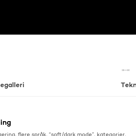
degalleri
Tekn
ning
ring, flere språk, “soft/dark mode”, kategorier,