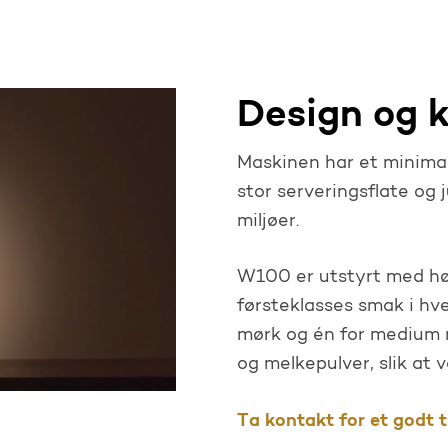
Design og k
Maskinen har et minimali
stor serveringsflate og 
miljøer.
W100 er utstyrt med hø
førsteklasses smak i hv
mørk og én for medium r
og melkepulver, slik at 
Ta kontakt for et godt t