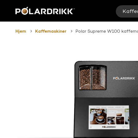
Skip
to
Kaffe
main
content
Hjem
Kaffemaskiner
Polar Supreme W100 kaffem