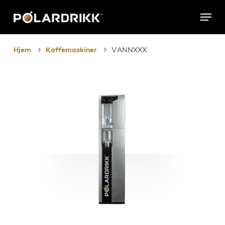
Skip
Menu
to
main
content
Hjem
Kaffemaskiner
VANNXXX