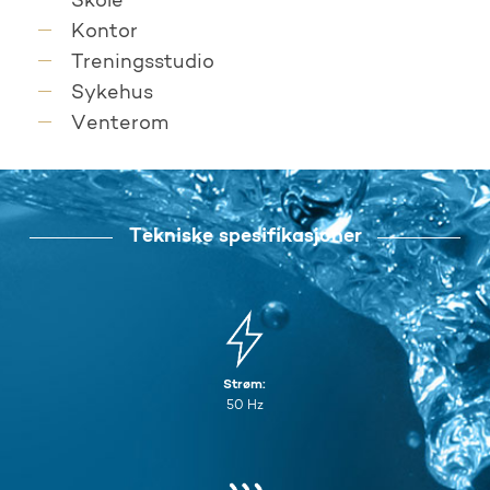
Skole
Kontor
Treningsstudio
Sykehus
Venterom
Tekniske spesifikasjoner
Strøm:
50 Hz