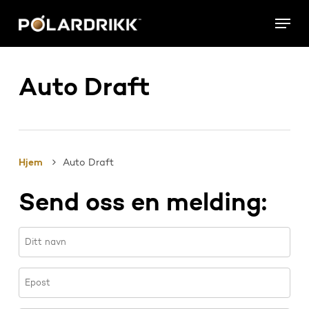
Skip
Menu
to
main
content
Auto Draft
Hjem
Auto Draft
Send oss en melding: