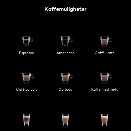
Kaffemuligheter
Espresso
Americano
Caffè Latte
Café au Lait
Cortado
Kaffe med melk