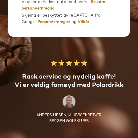
Vi deler aldri dine data med andre.
Se våre
personvernregler
Skjema er beskyttet av reCAPTCHA fra
Google:
Personvernregler
og
Vilkår
Rask service og nydelig kaffe!
Vi er veldig fornøyd med Polardrikk
ANDERS LIESEN, KLUBBSEKRETÆR
BERGEN GOLFKLUBB