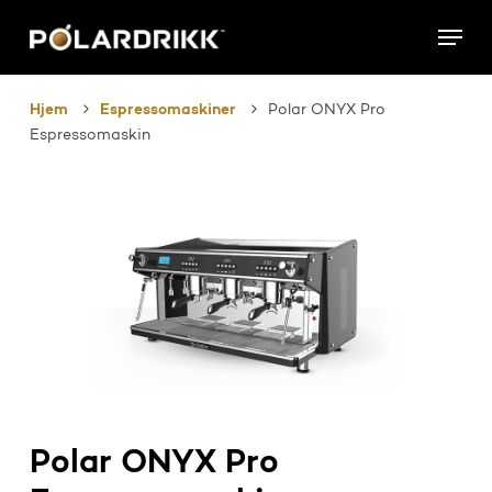
Skip
Menu
to
main
content
Hjem
Espressomaskiner
Polar ONYX Pro
Espressomaskin
Polar ONYX Pro